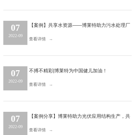
07
【案例】共享水资源——博莱特助力污水处理厂
完成节能改造
2022-09
查看详情
→
07
不搏不精彩|博莱特为中国健儿加油！
2022-09
查看详情
→
07
【案例分享】博莱特助力光伏应用结构生产，共
筑绿色未来
2022-09
查看详情
→