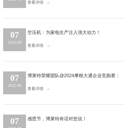
查看详情
→
07
空压机：为家电生产注入强大动力！
2022-09
查看详情
→
07
博莱特荣耀团队@2024摩根大通企业竞跑赛：
5.6KM为美好生活竞跑！
2022-09
查看详情
→
07
感恩节，博莱特有话对您说！