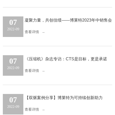
07
凝聚力量，共创佳绩——博莱特2023年中销售会
议顺利召开
2022-09
查看详情
→
07
《压缩机》杂志专访：CTS是目标，更是承诺
2022-09
查看详情
→
07
【双驱案例分享】博莱特为可持续创新助力
2022-09
查看详情
→