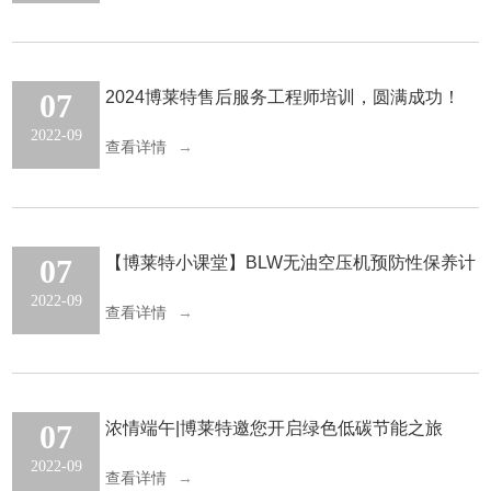
07
2024博莱特售后服务工程师培训，圆满成功！
2022-09
查看详情
→
07
【博莱特小课堂】BLW无油空压机预防性保养计
划
2022-09
查看详情
→
07
浓情端午|博莱特邀您开启绿色低碳节能之旅
2022-09
查看详情
→