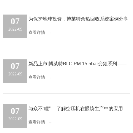
07
为保护地球投资，博莱特余热回收系统案例分享
2022-09
查看详情
→
07
新品上市|博莱特BLC PM 15.5bar变频系列——
激光切割专用空压机
2022-09
查看详情
→
07
与众不“瞳” ：了解空压机在眼镜生产中的应用
2022-09
查看详情
→