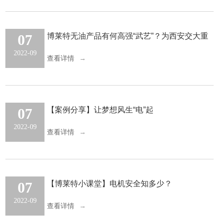
07
博莱特无油产品有何高强“武艺”？为西安交大重
点实验室科学筑梦
2022-09
查看详情
→
07
【案例分享】让梦想风生“电”起
2022-09
查看详情
→
07
【博莱特小课堂】电机安全知多少？
2022-09
查看详情
→