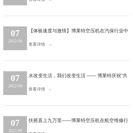
07
【体验速度与激情】博莱特空压机在汽保行业中
的应用
2022-09
查看详情
→
07
水改变生活，我们改变生活 —— 博莱特庆祝“共
享水资源”公益项目成立四十周年！
2022-09
查看详情
→
07
扶摇直上九万里——博莱特空压机在航空维修行
业中的应用
2022-09