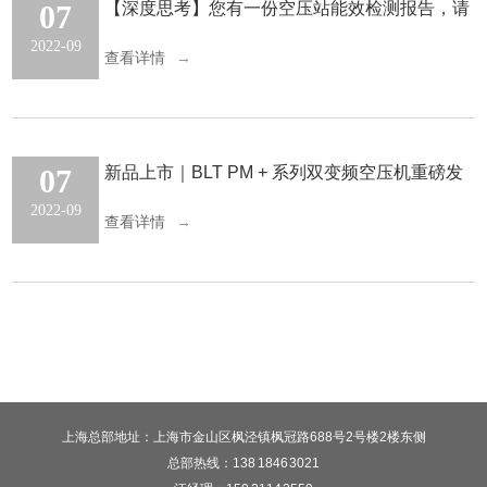
07
【深度思考】您有一份空压站能效检测报告，请
查收！
2022-09
查看详情
→
07
新品上市｜BLT PM + 系列双变频空压机重磅发
布
2022-09
查看详情
→
上海总部地址：上海市金山区枫泾镇枫冠路688号2号楼2楼东侧
总部热线：
138 1846 3021