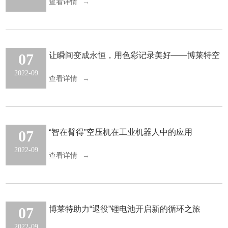
查看详情
→
07
让瞬间变成永恒，用色彩记录美好——博莱特空
压机为数码影像企业助力
2022-09
查看详情
→
07
“智在臂得”空压机在工业机器人中的应用
2022-09
查看详情
→
07
博莱特助力“退役”锂电池开启新的循环之旅
2022-09